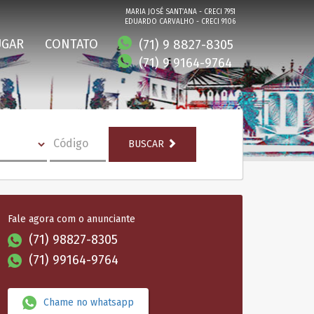
MARIA JOSÉ SANT’ANA - CRECI 7951
EDUARDO CARVALHO - CRECI 9106
UGAR
CONTATO
(71) 9 8827-8305
(71) 9 9164-9764
BUSCAR
Fale agora com o anunciante
(71) 98827-8305
(71) 99164-9764
Chame no whatsapp