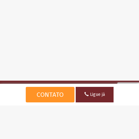
MJS IMÓVEIS
CONTATO
Ligue já
MARIA JOSÉ SANT’ANA - CRECI 7951
EDUARDO CARVALHO - CRECI 9106
CONTATO