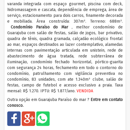
varanda integrada com espaço gourmet, piscina com deck,
hidromassagem e cascata, dependência de emprega, área de
serviço, estacionamento para dois carros, finamente decorada
e mobiliada. Área construída: 307m². Terreno: 688m².
Condomínio Paraíso do Mar
, melhor condomínio de
Guarajuba com salão de festas, salão de jogos, bar privativo,
quadra de tênis, quadra gramada, calçadão ecológico frontal
ao mar, espaços destinados ao lazer contemplativo, alamedas
internas com pavimentação articulada em unistein, rede de
abastecimento de água tratada, rede subterrânea de
iluminação, condomínio fechado horizontal, pórtico-guarita
com segurança 24 horas, fechamento em todo o contorno do
condomínio, patrulhamento com vigilância preventiva no
condomínio, 83 unidades, com ate 1.340m² clube, salão de
festas, campo de futebol e acesso exclusivo a praia. Taxa
mensal: R$ 1.270. IPTU: R$ 1.877/ano.
VENDIDA
Outra opção em Guarajuba Paraíso do mar ?
Entre em contato
conosco.
+
hatsap