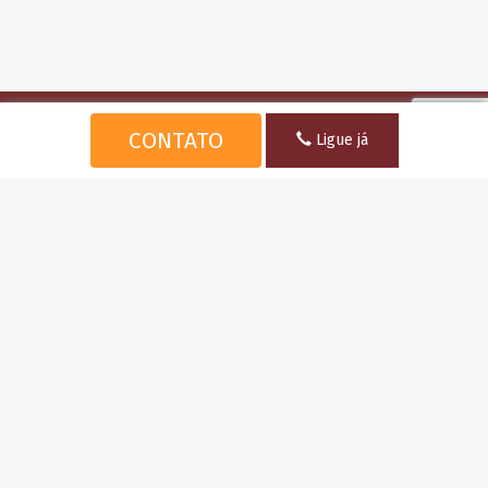
MJS IMÓVEIS
CONTATO
Ligue já
MARIA JOSÉ SANT’ANA - CRECI 7951
EDUARDO CARVALHO - CRECI 9106
CONTATO
(071) 9 9164-9764
(071) 9 8827-8305 /3369-5516
contato@mjsimoveis.com.br
ENDEREÇO
Rua Valeriano São Rodrigues, Cond. Encontro das Águas, LT3,
QD F Lauro de Freitas, Bahia.