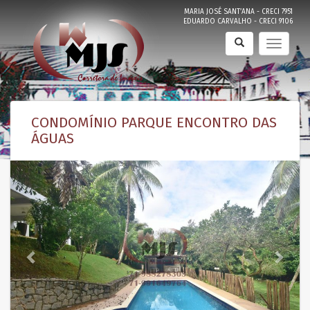
MARIA JOSÉ SANT’ANA - CRECI 7951
Pular
EDUARDO CARVALHO - CRECI 9106
para
o
Alterna
conteúdo
CONDOMÍNIO PARQUE ENCONTRO DAS
ÁGUAS