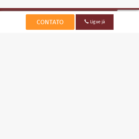
MJS IMÓVEIS
CONTATO
Ligue já
MARIA JOSÉ SANT’ANA - CRECI 7951
EDUARDO CARVALHO - CRECI 9106
CONTATO
(071) 9 9164-9764
(071) 9 8827-8305 /3369-5516
contato@mjsimoveis.com.br
ENDEREÇO
Rua Valeriano São Rodrigues, Cond. Encontro das Águas, LT3,
QD F Lauro de Freitas, Bahia.